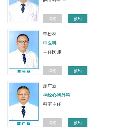
详细
预约
李松林
中医科
主任医师
详细
预约
庞广新
神经心胸外科
科室主任
详细
预约