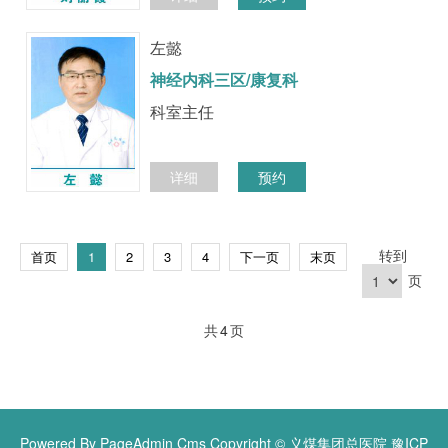
左懿
神经内科三区/康复科
科室主任
详细
预约
转到
首页
1
2
3
4
下一页
末页
页
共
4
页
Powered By PageAdmin Cms
Copyright © 义煤集团总医院
豫ICP