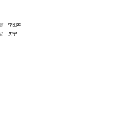
篇：
李阳春
篇：
买宁